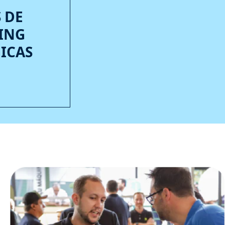
 DE
ING
ICAS