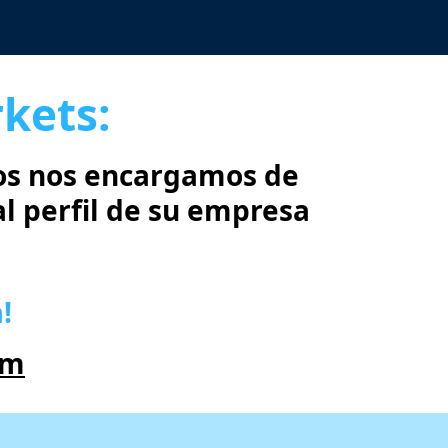
rkets:
ros nos encargamos de
 al perfil de su empresa
!
om