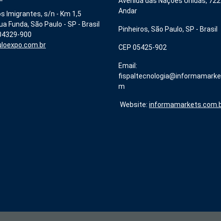
Avenida das Nações Unidas, 722
Andar
s Imigrantes, s/n - Km 1,5
ua Funda, São Paulo - SP - Brasil
Pinheiros, São Paulo, SP - Brasil
 04329-900
loexpo.com.br
CEP 05425-902
Email:
fispaltecnologia@informamarke
m
Website:
informamarkets.com.