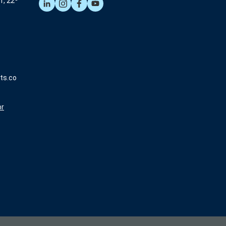
1, 22º
ts.co
br