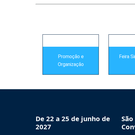
s
Promoção e
Feira S
Organização
De 22 a 25 de junho de
São
2027
Con