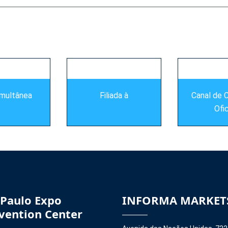
imultânea
Filiada à
Canal de 
Ofic
 Paulo Expo
INFORMA MARKET
vention Center