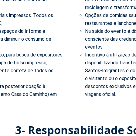
reciclagem e transfor
riais impressos. Todos os
Opções de comidas saud
C;
restaurantes e lanchon
 espaços da Informa e
Na saída do evento é di
ra diminuir o consumo de
consciente das credenci
eventos.
to, para busca de expositores
Incentivo à utilização d
apa de bolso impresso;
disponibilizando transf
ente correta de todos os
Santos-Imigrantes e do
o visitante ou o exposi
ara posterior doação à
descontos exclusivos e
terno Casa do Caminho) em
viagens oficial.
3- Responsabilidade S