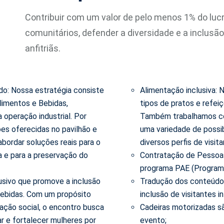
Contribuir com um valor de pelo menos 1% do luc
comunitários, defender a diversidade e a inclusão
anfitriãs.
do: Nossa estratégia consiste
Alimentação inclusiva: 
limentos e Bebidas,
tipos de pratos e refei
 operação industrial. Por
Também trabalhamos co
es oferecidas no pavilhão e
uma variedade de possi
abordar soluções reais para o
diversos perfis de visit
a e para a preservação do
Contratação de Pessoas
programa PAE (Programa
sivo que promove a inclusão
Tradução dos conteúdo
 bebidas. Com um propósito
inclusão de visitantes i
mação social, o encontro busca
Cadeiras motorizadas sã
r e fortalecer mulheres por
evento;