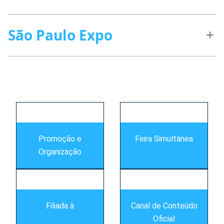
São Paulo Expo
s
Promoção e
Feira Simultânea
Organização
Filiada à
Canal de Conteúdo
Oficial